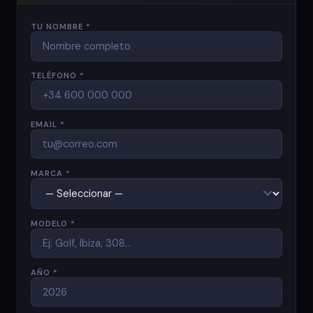
TU NOMBRE *
TELÉFONO *
EMAIL *
MARCA *
MODELO *
AÑO *