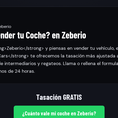
eberio
nder tu Coche? en Zeberio
ng>Zeberio</strong> y piensas en vender tu vehículo, 
rs</strong> te ofrecemos la tasación más ajustada 
de intermediarios y regateos. Llama o rellena el formul
nos de 24 horas.
Tasación GRATIS
¿Cuánto vale mi coche en Zeberio?