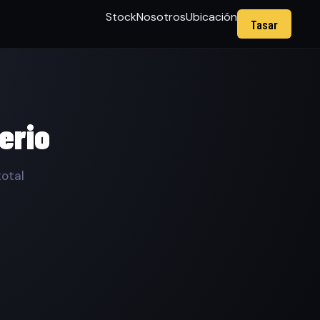
Stock
Nosotros
Ubicación
Tasar
erio
total