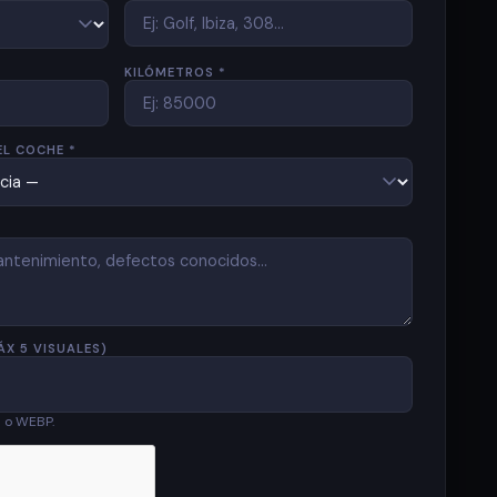
KILÓMETROS *
EL COCHE *
ÁX 5 VISUALES)
G o WEBP.