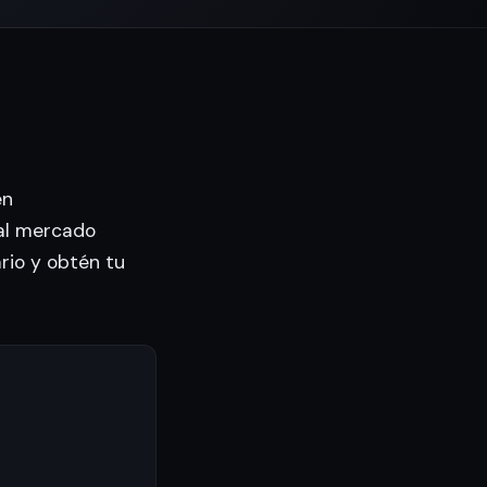
en
al mercado
ario y obtén tu