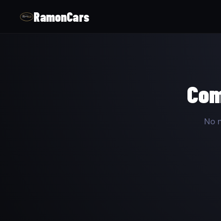
RamonCars
Com
No m