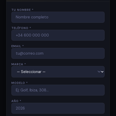
TU NOMBRE *
TELÉFONO *
EMAIL *
MARCA *
MODELO *
AÑO *