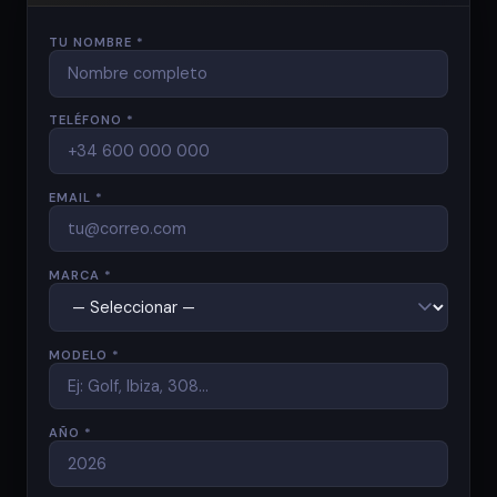
TU NOMBRE *
TELÉFONO *
EMAIL *
MARCA *
MODELO *
AÑO *