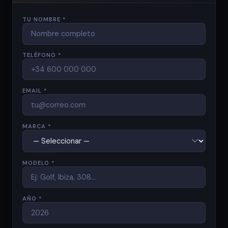
TU NOMBRE *
TELÉFONO *
EMAIL *
MARCA *
MODELO *
AÑO *