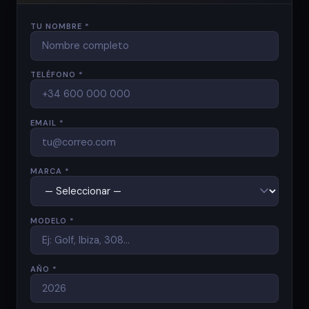
TU NOMBRE *
TELÉFONO *
EMAIL *
MARCA *
MODELO *
AÑO *