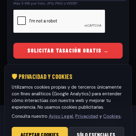
Max 5 MB por foto. JPG, PNG o WEBP.
SOLICITAR TASACIÓN GRATIS →
🛡️ PRIVACIDAD Y COOKIES
Utilizamos cookies propias y de terceros únicamente
con fines analíticos (Google Analytics) para entender
cómo interactúas con nuestra web y mejorar tu
experiencia. No usamos cookies publicitarias.
Consulta nuestro
Aviso Legal
,
Privacidad
y
Cookies
.
Habaneras cars Torrevieja S.L.
· CIF: B42565317
© 2026 RamonCars. Todos los derechos reservados.
ACEPTAR COOKIES
SÓLO ESENCIALES