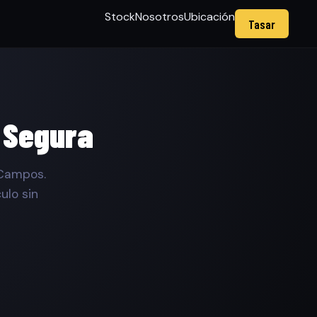
Stock
Nosotros
Ubicación
Tasar
 Segura
 Campos.
ulo sin