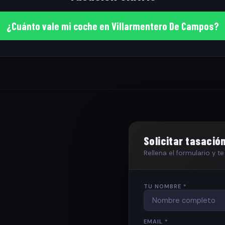
¿Cuánto vale mi coche en Villarmentero De Campos?
Solicitar tasació
Rellena el formulario y 
TU NOMBRE *
EMAIL *