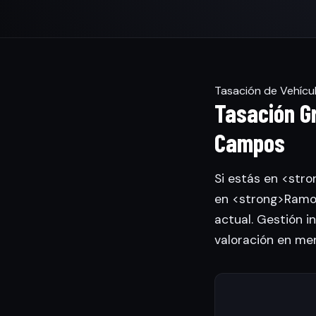
Tasación de Vehícu
Tasación G
Campos
Si estás en <str
en <strong>Ramon
actual. Gestión in
valoración en me