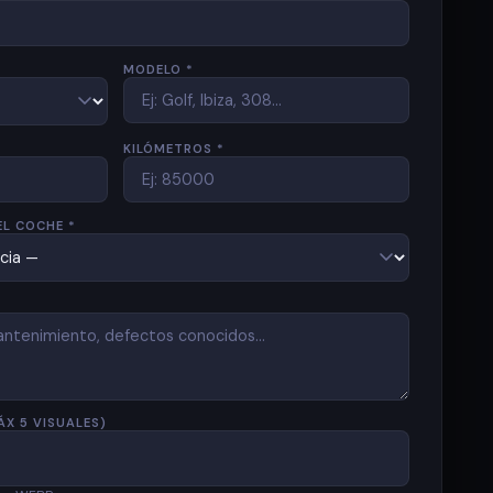
MODELO *
KILÓMETROS *
EL COCHE *
ÁX 5 VISUALES)