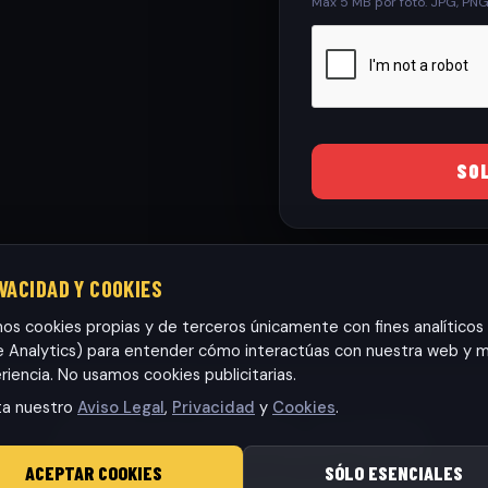
Max 5 MB por foto. JPG, PN
SO
IVACIDAD Y COOKIES
mos cookies propias y de terceros únicamente con fines analíticos
 Analytics) para entender cómo interactúas con nuestra web y m
riencia. No usamos cookies publicitarias.
ta nuestro
Aviso Legal
,
Privacidad
y
Cookies
.
Habaneras cars Torrevieja S.L.
· CIF: B42565317
© 2026 RamonCars. Todos los derechos reservados.
ACEPTAR COOKIES
SÓLO ESENCIALES
Aviso Legal
|
Privacidad
|
Cookies