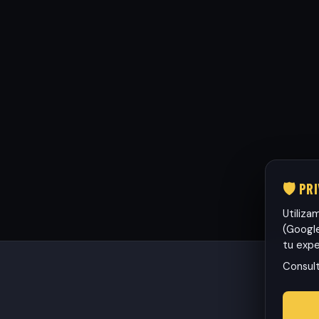
🛡️ PR
Utiliza
(Google
tu expe
Consul