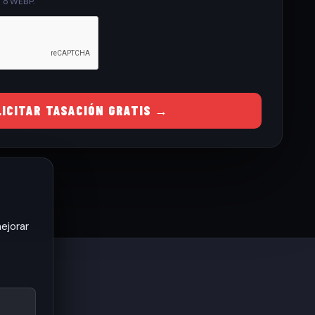
G o WEBP.
LICITAR TASACIÓN GRATIS →
ejorar