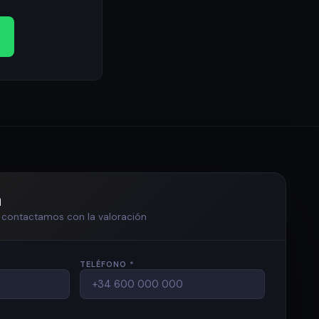
n
te contactamos con la valoración
TELÉFONO *