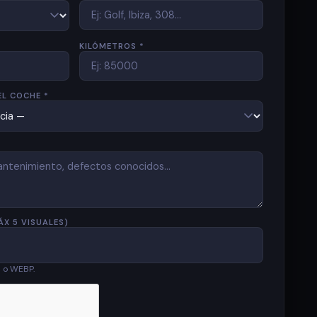
KILÓMETROS *
EL COCHE *
ÁX 5 VISUALES)
G o WEBP.