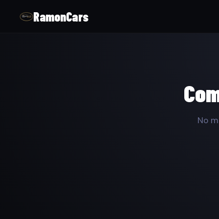
RamonCars
Com
No ma