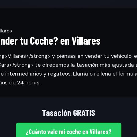
llares
nder tu Coche? en Villares
ng>Villares</strong> y piensas en vender tu vehículo, 
rs</strong> te ofrecemos la tasación más ajustada 
de intermediarios y regateos. Llama o rellena el formul
nos de 24 horas.
Tasación GRATIS
¿Cuánto vale mi coche en Villares?