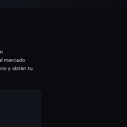
en
al mercado
ario y obtén tu