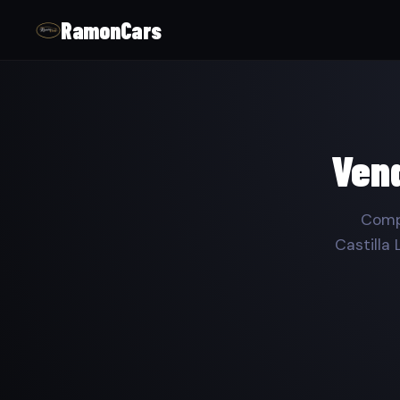
RamonCars
Vend
Compr
Castilla