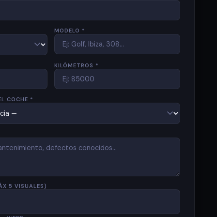
MODELO *
KILÓMETROS *
EL COCHE *
ÁX 5 VISUALES)