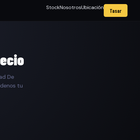
Stock
Nosotros
Ubicación
Tasar
recio
dad De
ndenos tu