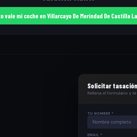
o vale mi coche en Villarcayo De Merindad De Castilla La
Solicitar tasació
Rellena el formulario y 
TU NOMBRE *
EMAIL *