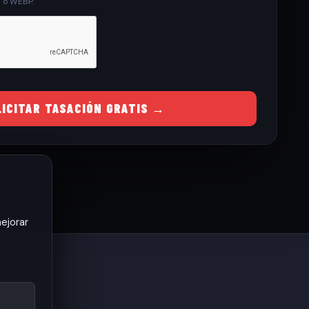
G o WEBP.
LICITAR TASACIÓN GRATIS →
ejorar