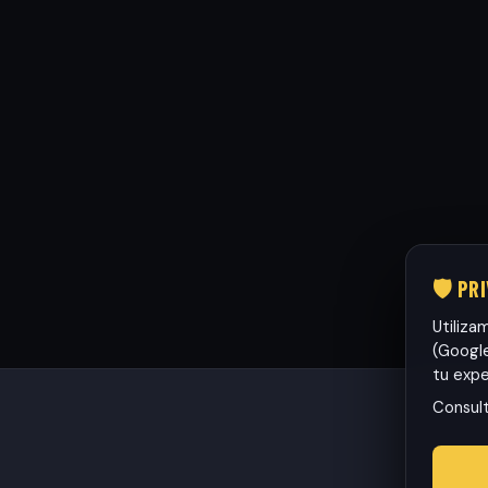
🛡️ PR
Utiliza
(Google
tu expe
Consul