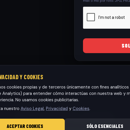
Max 5 MB por foto. JPG, PN
SO
IVACIDAD Y COOKIES
mos cookies propias y de terceros únicamente con fines analíticos
 Analytics) para entender cómo interactúas con nuestra web y m
riencia. No usamos cookies publicitarias.
ta nuestro
Aviso Legal
,
Privacidad
y
Cookies
.
Habaneras cars Torrevieja S.L.
· CIF: B42565317
© 2026 RamonCars. Todos los derechos reservados.
ACEPTAR COOKIES
SÓLO ESENCIALES
Aviso Legal
|
Privacidad
|
Cookies