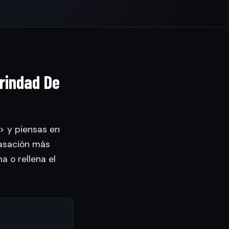
erindad De
g> y piensas en
tasación más
a o rellena el