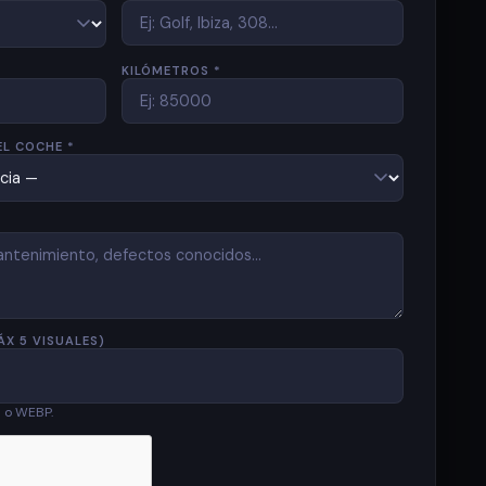
KILÓMETROS *
EL COCHE *
ÁX 5 VISUALES)
G o WEBP.