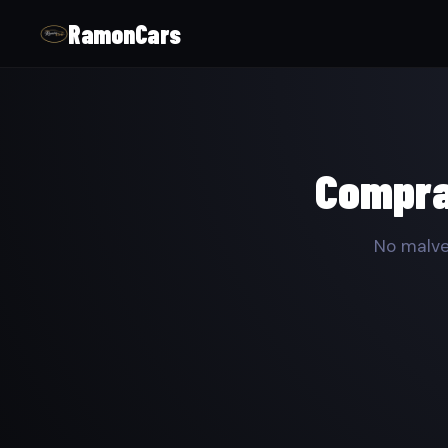
RamonCars
Compram
No malve