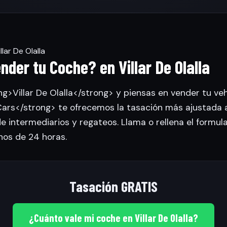
lar De Olalla
nder tu Coche? en Villar De Olalla
ng>Villar De Olalla</strong> y piensas en vender tu veh
rs</strong> te ofrecemos la tasación más ajustada 
de intermediarios y regateos. Llama o rellena el formul
nos de 24 horas.
Tasación GRATIS
¿Cuánto vale mi coche en Villar De Olalla?