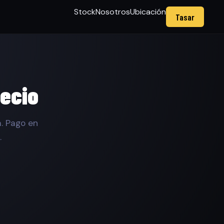
Stock
Nosotros
Ubicación
Tasar
recio
. Pago en
.