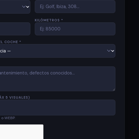
KILÓMETROS *
EL COCHE *
ÁX 5 VISUALES)
G o WEBP.