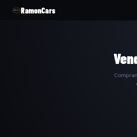
RamonCars
Vend
Compramo