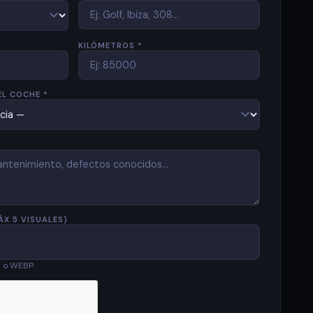
KILÓMETROS *
EL COCHE *
ÁX 5 VISUALES)
G o WEBP.