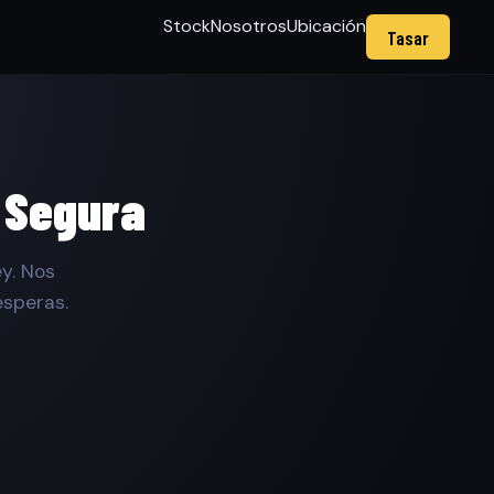
Stock
Nosotros
Ubicación
Tasar
 Segura
y. Nos
esperas.