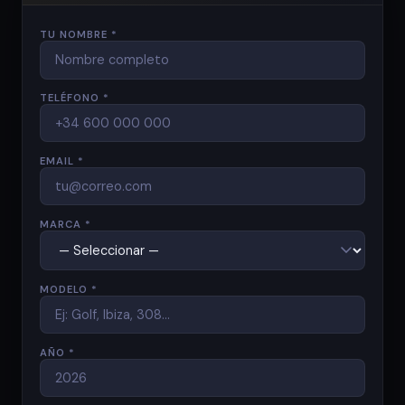
TU NOMBRE *
TELÉFONO *
EMAIL *
MARCA *
MODELO *
AÑO *