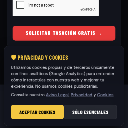
SOLICITAR TASACIÓN GRATIS →
🛡️ PRIVACIDAD Y COOKIES
Utilizamos cookies propias y de terceros únicamente
con fines analíticos (Google Analytics) para entender
cómo interactúas con nuestra web y mejorar tu
experiencia. No usamos cookies publicitarias.
Consulta nuestro
Aviso Legal
,
Privacidad
y
Cookies
.
Habaneras cars Torrevieja S.L.
· CIF: B42565317
© 2026 RamonCars. Todos los derechos reservados.
ACEPTAR COOKIES
SÓLO ESENCIALES
Aviso Legal
|
Privacidad
|
Cookies