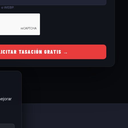
G o WEBP.
LICITAR TASACIÓN GRATIS →
ejorar