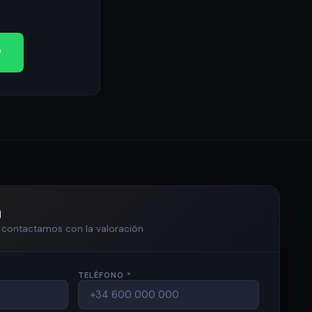
?
n
te contactamos con la valoración
TELÉFONO *