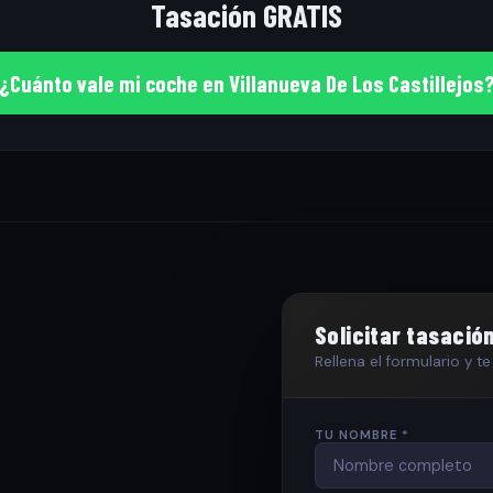
Tasación GRATIS
¿Cuánto vale mi coche en Villanueva De Los Castillejos
Solicitar tasació
Rellena el formulario y 
TU NOMBRE *