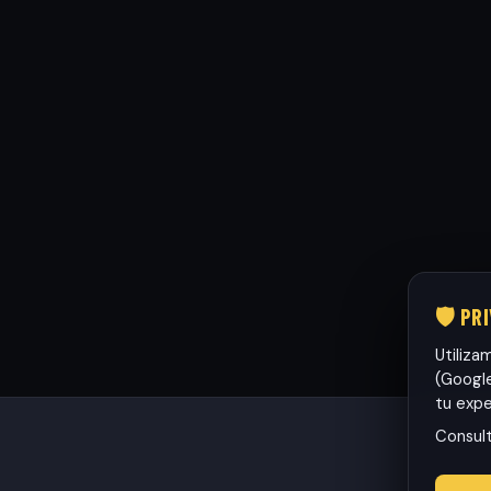
🛡️ PR
Utiliza
(Google
tu expe
Consul