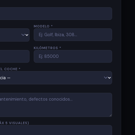
MODELO *
KILÓMETROS *
EL COCHE *
ÁX 5 VISUALES)