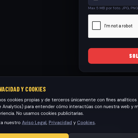
Max 5 MB por foto. JPG, PN
SO
IVACIDAD Y COOKIES
mos cookies propias y de terceros únicamente con fines analíticos
 Analytics) para entender cómo interactúas con nuestra web y m
riencia. No usamos cookies publicitarias.
ta nuestro
Aviso Legal
,
Privacidad
y
Cookies
.
Habaneras cars Torrevieja S.L.
· CIF: B42565317
© 2026 RamonCars. Todos los derechos reservados.