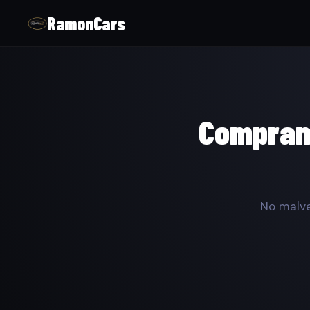
RamonCars
Compramo
No malve