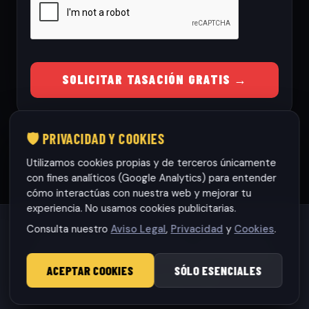
SOLICITAR TASACIÓN GRATIS →
🛡️ PRIVACIDAD Y COOKIES
Utilizamos cookies propias y de terceros únicamente
con fines analíticos (Google Analytics) para entender
cómo interactúas con nuestra web y mejorar tu
experiencia. No usamos cookies publicitarias.
Consulta nuestro
Aviso Legal
,
Privacidad
y
Cookies
.
Habaneras cars Torrevieja S.L.
· CIF: B42565317
© 2026 RamonCars. Todos los derechos reservados.
ACEPTAR COOKIES
SÓLO ESENCIALES
Aviso Legal
|
Privacidad
|
Cookies