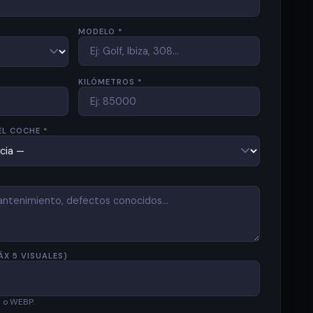
MODELO *
KILÓMETROS *
EL COCHE *
ÁX 5 VISUALES)
G o WEBP.