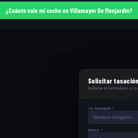
¿Cuánto vale mi coche en Villamayor De Monjardin?
Solicitar tasació
Rellena el formulario y 
TU NOMBRE *
EMAIL *