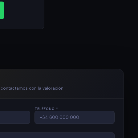
n
te contactamos con la valoración
TELÉFONO *