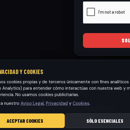
SO
IVACIDAD Y COOKIES
mos cookies propias y de terceros únicamente con fines analíticos
 Analytics) para entender cómo interactúas con nuestra web y m
riencia. No usamos cookies publicitarias.
ta nuestro
Aviso Legal
,
Privacidad
y
Cookies
.
Habaneras cars Torrevieja S.L.
· CIF: B42565317
© 2026 RamonCars. Todos los derechos reservados.
ACEPTAR COOKIES
SÓLO ESENCIALES
Aviso Legal
|
Privacidad
|
Cookies