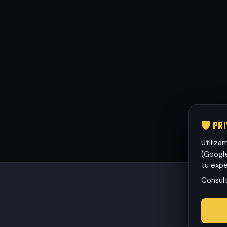
🛡️ PR
Utiliza
(Google
tu expe
Consul