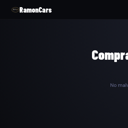
RamonCars
Compra
No malv