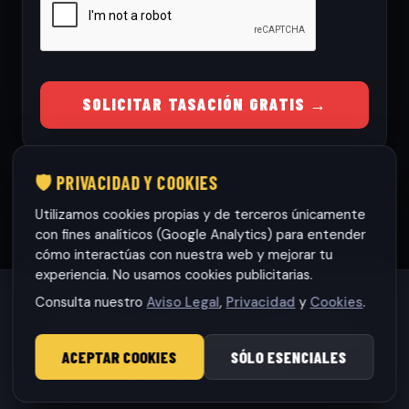
SOLICITAR TASACIÓN GRATIS →
🛡️ PRIVACIDAD Y COOKIES
Utilizamos cookies propias y de terceros únicamente
con fines analíticos (Google Analytics) para entender
cómo interactúas con nuestra web y mejorar tu
experiencia. No usamos cookies publicitarias.
Consulta nuestro
Aviso Legal
,
Privacidad
y
Cookies
.
Habaneras cars Torrevieja S.L.
· CIF: B42565317
© 2026 RamonCars. Todos los derechos reservados.
ACEPTAR COOKIES
SÓLO ESENCIALES
Aviso Legal
|
Privacidad
|
Cookies