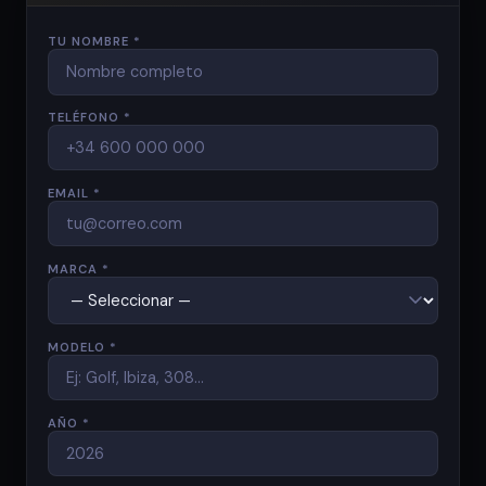
TU NOMBRE *
TELÉFONO *
EMAIL *
MARCA *
MODELO *
AÑO *