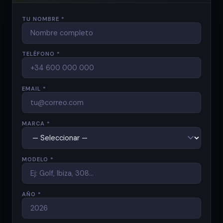
TU NOMBRE *
TELÉFONO *
EMAIL *
MARCA *
MODELO *
AÑO *