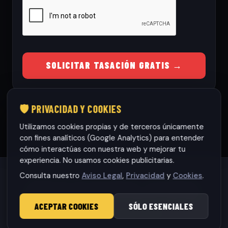
SOLICITAR TASACIÓN GRATIS →
🛡️ PRIVACIDAD Y COOKIES
Utilizamos cookies propias y de terceros únicamente
con fines analíticos (Google Analytics) para entender
cómo interactúas con nuestra web y mejorar tu
experiencia. No usamos cookies publicitarias.
Consulta nuestro
Aviso Legal
,
Privacidad
y
Cookies
.
Habaneras cars Torrevieja S.L.
· CIF: B42565317
© 2026 RamonCars. Todos los derechos reservados.
ACEPTAR COOKIES
SÓLO ESENCIALES
Aviso Legal
|
Privacidad
|
Cookies