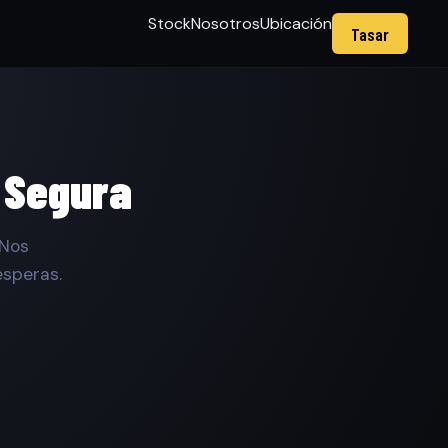
Stock
Nosotros
Ubicación
Tasar
 Segura
 Nos
esperas.