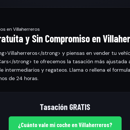
os en Villaherreros
atuita y Sin Compromiso en Villahe
ng>Villaherreros</strong> y piensas en vender tu vehíc
rs</strong> te ofrecemos la tasación más ajustada 
de intermediarios y regateos. Llama o rellena el formul
nos de 24 horas.
Tasación GRATIS
¿Cuánto vale mi coche en Villaherreros?