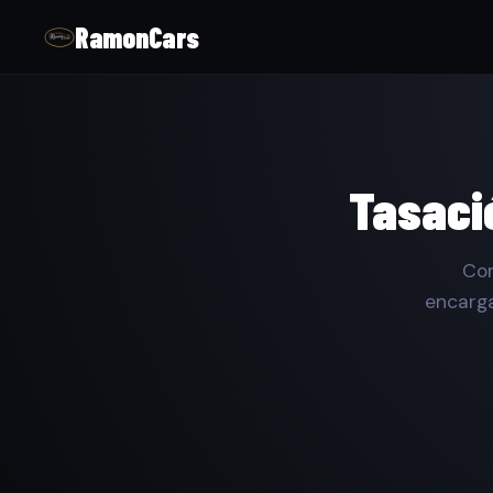
RamonCars
Tasaci
Con
encarga