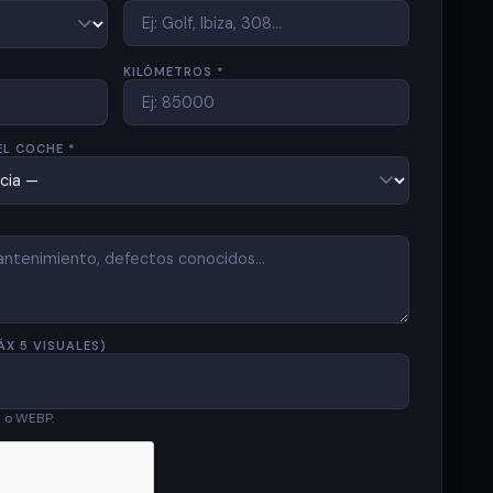
KILÓMETROS *
EL COCHE *
ÁX 5 VISUALES)
G o WEBP.