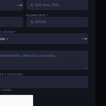
KILÓMETROS *
EL COCHE *
ÁX 5 VISUALES)
G o WEBP.