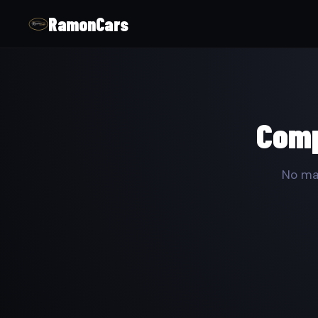
RamonCars
Comp
No ma