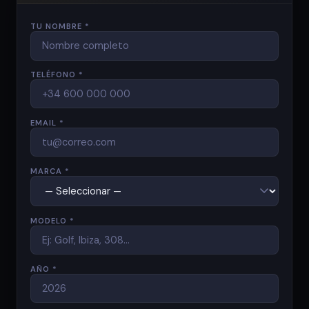
TU NOMBRE *
TELÉFONO *
EMAIL *
MARCA *
MODELO *
AÑO *