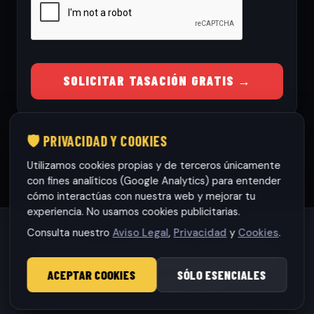
SOLICITAR TASACIÓN GRATIS →
🛡️ PRIVACIDAD Y COOKIES
Utilizamos cookies propias y de terceros únicamente
con fines analíticos (Google Analytics) para entender
cómo interactúas con nuestra web y mejorar tu
experiencia. No usamos cookies publicitarias.
Consulta nuestro
Aviso Legal
,
Privacidad
y
Cookies
.
Habaneras cars Torrevieja S.L.
· CIF: B42565317
© 2026 RamonCars. Todos los derechos reservados.
ACEPTAR COOKIES
SÓLO ESENCIALES
Aviso Legal
|
Privacidad
|
Cookies