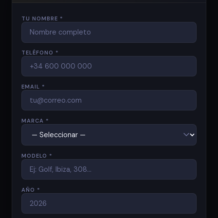
TU NOMBRE *
TELÉFONO *
EMAIL *
MARCA *
MODELO *
AÑO *