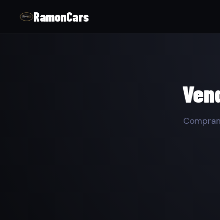
RamonCars
Vend
Compramo