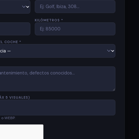
KILÓMETROS *
EL COCHE *
ÁX 5 VISUALES)
G o WEBP.