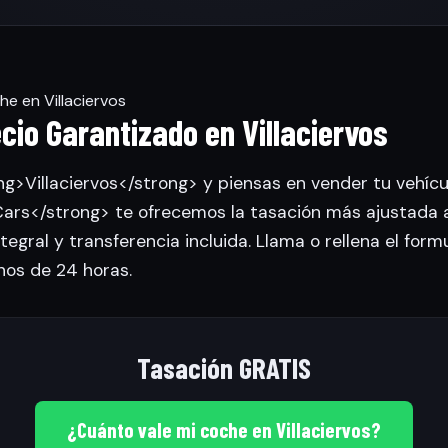
 en Villaciervos
ecio Garantizado en Villaciervos
ng>Villaciervos</strong> y piensas en vender tu vehícu
rs</strong> te ofrecemos la tasación más ajustada 
tegral y transferencia incluida. Llama o rellena el form
nos de 24 horas.
Tasación GRATIS
¿Cuánto vale mi coche en Villaciervos?