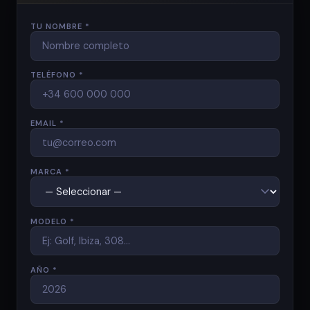
TU NOMBRE *
TELÉFONO *
EMAIL *
MARCA *
MODELO *
AÑO *