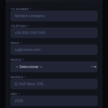
TU NOMBRE *
TELÉFONO *
EMAIL *
MARCA *
MODELO *
AÑO *