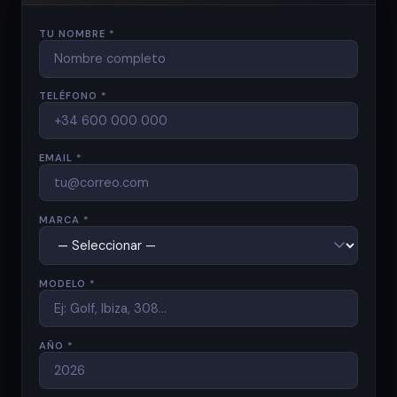
TU NOMBRE *
TELÉFONO *
EMAIL *
MARCA *
MODELO *
AÑO *