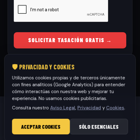
SOLICITAR TASACIÓN GRATIS →
🛡️ PRIVACIDAD Y COOKIES
Utilizamos cookies propias y de terceros únicamente
con fines analíticos (Google Analytics) para entender
cómo interactúas con nuestra web y mejorar tu
experiencia. No usamos cookies publicitarias.
Consulta nuestro
Aviso Legal
,
Privacidad
y
Cookies
.
Habaneras cars Torrevieja S.L.
· CIF: B42565317
© 2026 RamonCars. Todos los derechos reservados.
ACEPTAR COOKIES
SÓLO ESENCIALES
Aviso Legal
|
Privacidad
|
Cookies