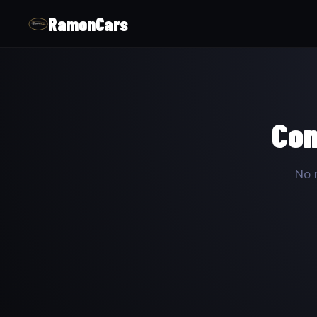
RamonCars
Com
No 