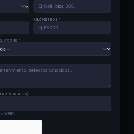
KILÓMETROS *
EL COCHE *
ÁX 5 VISUALES)
G o WEBP.