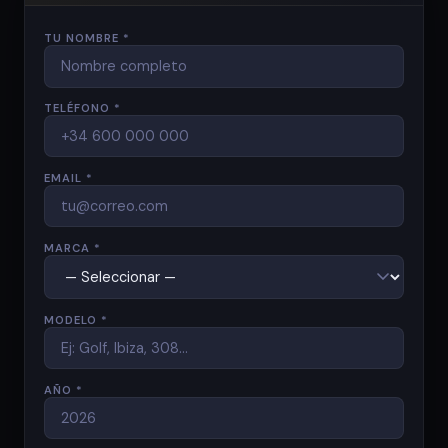
TU NOMBRE *
TELÉFONO *
EMAIL *
MARCA *
MODELO *
AÑO *