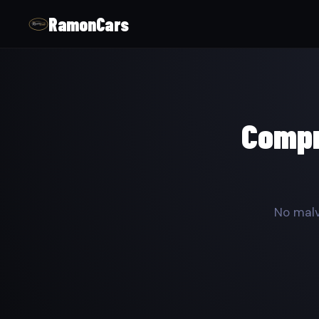
RamonCars
Compr
No malv