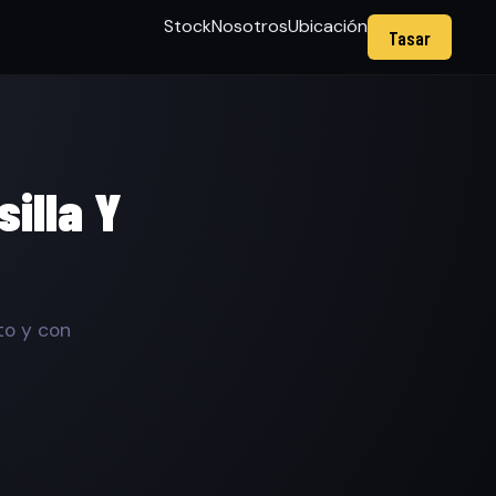
Stock
Nosotros
Ubicación
Tasar
illa Y
to y con