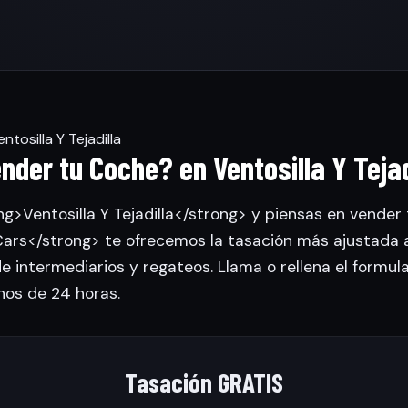
tosilla Y Tejadilla
nder tu Coche? en Ventosilla Y Tejad
ng>Ventosilla Y Tejadilla</strong> y piensas en vender 
rs</strong> te ofrecemos la tasación más ajustada 
de intermediarios y regateos. Llama o rellena el formul
nos de 24 horas.
Tasación GRATIS