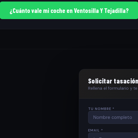
¿Cuánto vale mi coche en Ventosilla Y Tejadilla?
Solicitar tasació
Rellena el formulario y 
TU NOMBRE *
EMAIL *