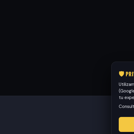
🛡️ PR
Utiliza
(Google
tu expe
Consul