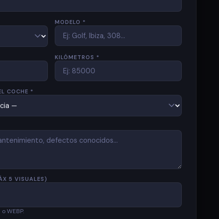
MODELO *
KILÓMETROS *
EL COCHE *
ÁX 5 VISUALES)
G o WEBP.