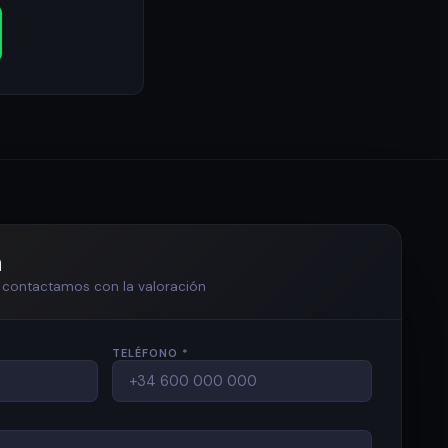
n
te contactamos con la valoración
TELÉFONO *