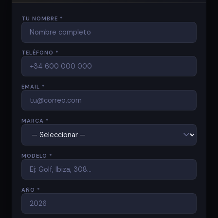
TU NOMBRE *
TELÉFONO *
EMAIL *
MARCA *
MODELO *
AÑO *