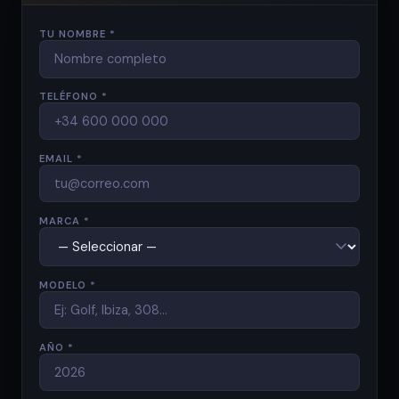
TU NOMBRE *
TELÉFONO *
EMAIL *
MARCA *
MODELO *
AÑO *