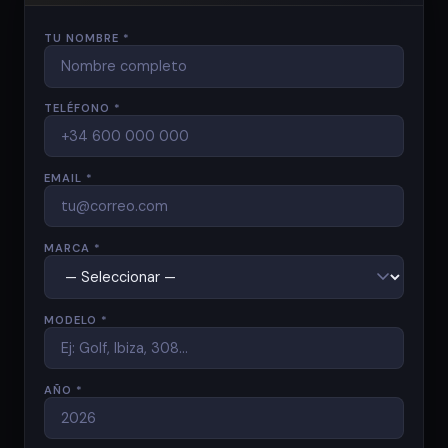
TU NOMBRE *
TELÉFONO *
EMAIL *
MARCA *
MODELO *
AÑO *