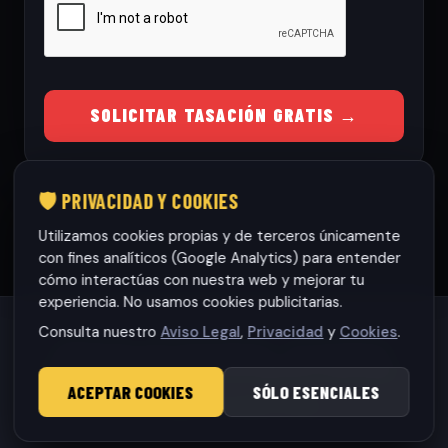
SOLICITAR TASACIÓN GRATIS →
🛡️ PRIVACIDAD Y COOKIES
Utilizamos cookies propias y de terceros únicamente
con fines analíticos (Google Analytics) para entender
cómo interactúas con nuestra web y mejorar tu
experiencia. No usamos cookies publicitarias.
Consulta nuestro
Aviso Legal
,
Privacidad
y
Cookies
.
Habaneras cars Torrevieja S.L.
· CIF: B42565317
© 2026 RamonCars. Todos los derechos reservados.
ACEPTAR COOKIES
SÓLO ESENCIALES
Aviso Legal
|
Privacidad
|
Cookies