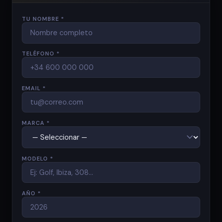
TU NOMBRE *
TELÉFONO *
EMAIL *
MARCA *
MODELO *
AÑO *