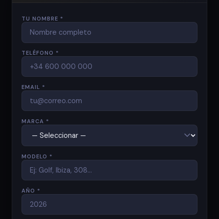
TU NOMBRE *
TELÉFONO *
EMAIL *
MARCA *
MODELO *
AÑO *