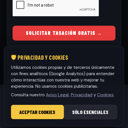
SOLICITAR TASACIÓN GRATIS →
🛡️ PRIVACIDAD Y COOKIES
Utilizamos cookies propias y de terceros únicamente
con fines analíticos (Google Analytics) para entender
cómo interactúas con nuestra web y mejorar tu
experiencia. No usamos cookies publicitarias.
Consulta nuestro
Aviso Legal
,
Privacidad
y
Cookies
.
Habaneras cars Torrevieja S.L.
· CIF: B42565317
© 2026 RamonCars. Todos los derechos reservados.
ACEPTAR COOKIES
SÓLO ESENCIALES
Aviso Legal
|
Privacidad
|
Cookies