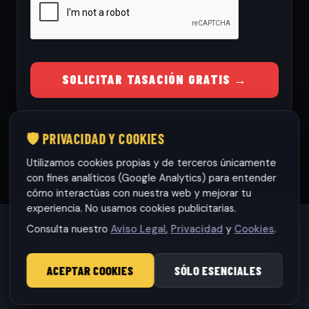
SOLICITAR TASACIÓN GRATIS →
🛡️ PRIVACIDAD Y COOKIES
Utilizamos cookies propias y de terceros únicamente
con fines analíticos (Google Analytics) para entender
cómo interactúas con nuestra web y mejorar tu
experiencia. No usamos cookies publicitarias.
Consulta nuestro
Aviso Legal
,
Privacidad
y
Cookies
.
Habaneras cars Torrevieja S.L.
· CIF: B42565317
© 2026 RamonCars. Todos los derechos reservados.
ACEPTAR COOKIES
SÓLO ESENCIALES
Aviso Legal
|
Privacidad
|
Cookies