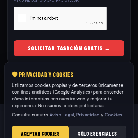
Max 5 MB por foto. JPG, PNG o WEBP.
SOLICITAR TASACIÓN GRATIS →
🛡️ PRIVACIDAD Y COOKIES
Utilizamos cookies propias y de terceros únicamente
con fines analíticos (Google Analytics) para entender
cómo interactúas con nuestra web y mejorar tu
experiencia. No usamos cookies publicitarias.
Consulta nuestro
Aviso Legal
,
Privacidad
y
Cookies
.
Habaneras cars Torrevieja S.L.
· CIF: B42565317
© 2026 RamonCars. Todos los derechos reservados.
ACEPTAR COOKIES
SÓLO ESENCIALES
Aviso Legal
|
Privacidad
|
Cookies