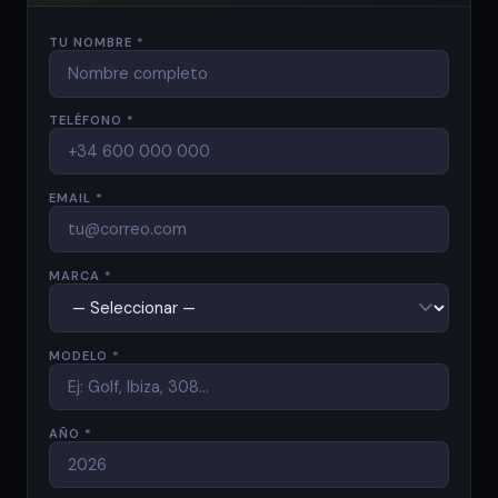
TU NOMBRE *
TELÉFONO *
EMAIL *
MARCA *
MODELO *
AÑO *