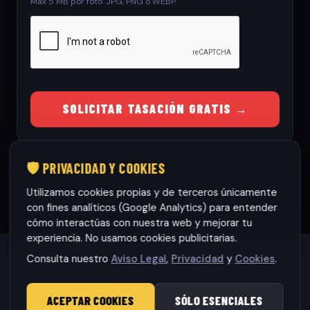
Max 5 MB por foto. JPG, PNG o WEBP.
SOLICITAR TASACIÓN GRATIS →
🛡️ PRIVACIDAD Y COOKIES
Utilizamos cookies propias y de terceros únicamente
con fines analíticos (Google Analytics) para entender
cómo interactúas con nuestra web y mejorar tu
experiencia. No usamos cookies publicitarias.
Consulta nuestro
Aviso Legal
,
Privacidad
y
Cookies
.
Habaneras cars Torrevieja S.L.
· CIF: B42565317
© 2026 RamonCars. Todos los derechos reservados.
ACEPTAR COOKIES
SÓLO ESENCIALES
Aviso Legal
|
Privacidad
|
Cookies