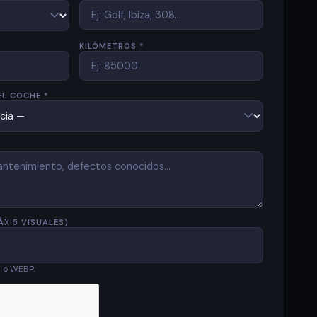
KILÓMETROS *
EL COCHE *
ÁX 5 VISUALES)
G o WEBP.