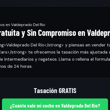
los en Valdeprado Del Rio
atuita y Sin Compromiso en Valdepr
ng>Valdeprado Del Rio</strong> y piensas en vender tu
rs</strong> te ofrecemos la tasación más ajustada 
de intermediarios y regateos. Llama o rellena el formul
nos de 24 horas.
Tasación GRATIS
¿Cuánto vale mi coche en Valdeprado Del Rio?