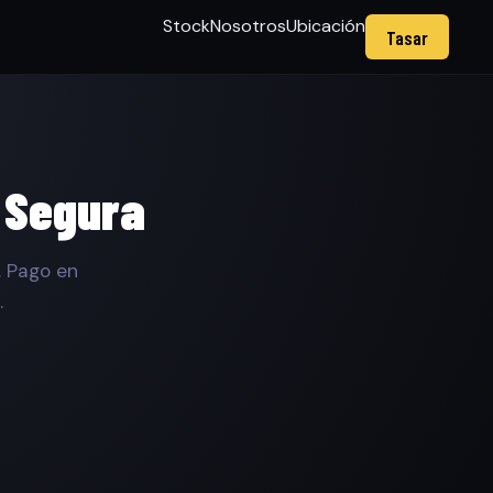
Stock
Nosotros
Ubicación
Tasar
 Segura
. Pago en
.