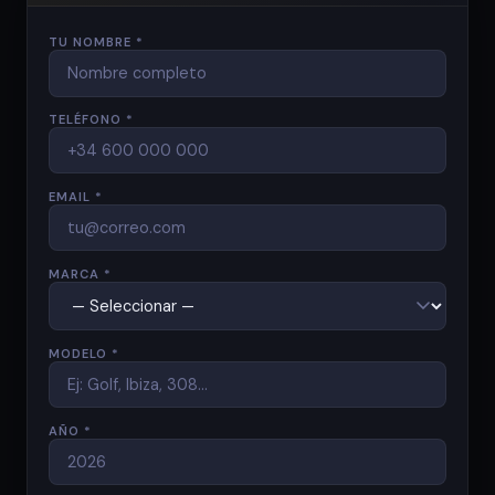
TU NOMBRE *
TELÉFONO *
EMAIL *
MARCA *
MODELO *
AÑO *