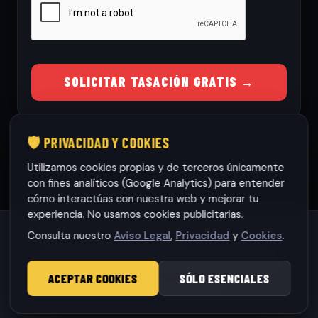
SOLICITAR TASACIÓN GRATIS →
🛡️ PRIVACIDAD Y COOKIES
Utilizamos cookies propias y de terceros únicamente
con fines analíticos (Google Analytics) para entender
cómo interactúas con nuestra web y mejorar tu
experiencia. No usamos cookies publicitarias.
Consulta nuestro
Aviso Legal
,
Privacidad
y
Cookies
.
Habaneras cars Torrevieja S.L.
· CIF: B42565317
© 2026 RamonCars. Todos los derechos reservados.
ACEPTAR COOKIES
SÓLO ESENCIALES
Aviso Legal
|
Privacidad
|
Cookies