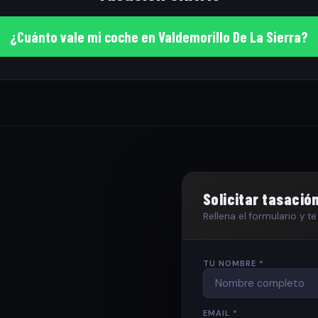
¿Cuánto vale mi coche en Valdemorillo De La Sierra?
Solicitar tasació
Rellena el formulario y 
TU NOMBRE *
EMAIL *