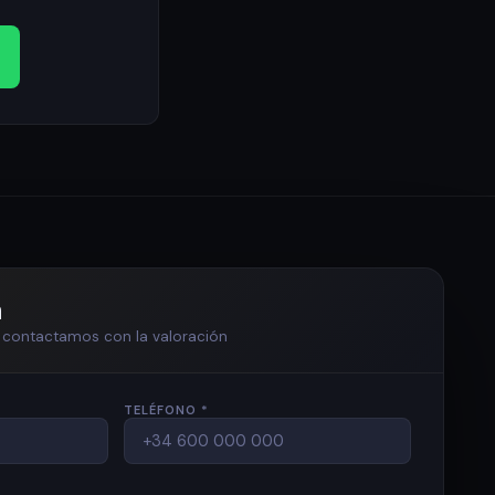
n
te contactamos con la valoración
TELÉFONO *