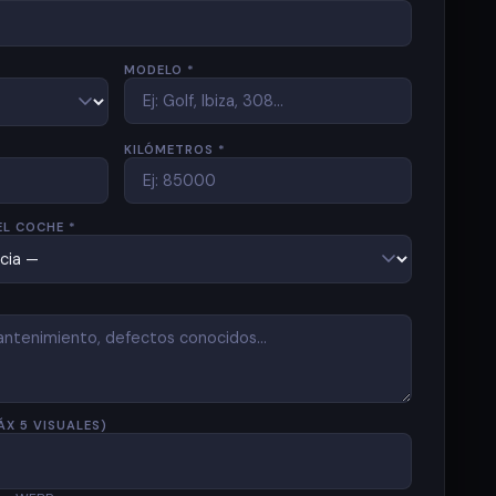
MODELO *
KILÓMETROS *
EL COCHE *
ÁX 5 VISUALES)