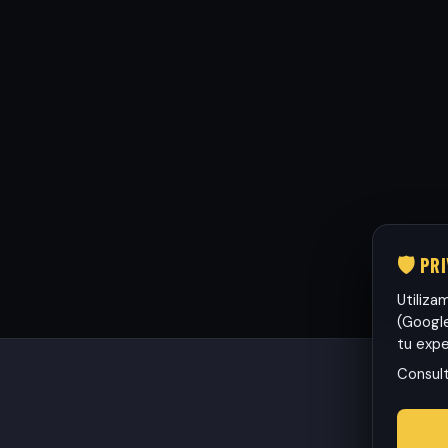
🛡️ PR
Utiliza
(Google
tu expe
Consul