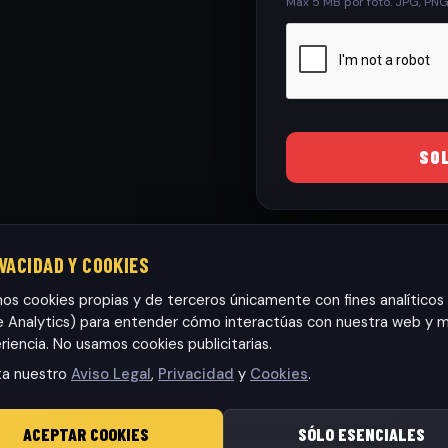
Max 5 MB por foto. JPG, PN
SO
IVACIDAD Y COOKIES
mos cookies propias y de terceros únicamente con fines analíticos
 Analytics) para entender cómo interactúas con nuestra web y m
riencia. No usamos cookies publicitarias.
ta nuestro
Aviso Legal
,
Privacidad
y
Cookies
.
Habaneras cars Torrevieja S.L.
· CIF: B42565317
© 2026 RamonCars. Todos los derechos reservados.
ACEPTAR COOKIES
SÓLO ESENCIALES
Aviso Legal
|
Privacidad
|
Cookies