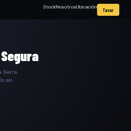
Stock
Nosotros
Ubicación
Tasar
 Segura
 Sierra.
o sin