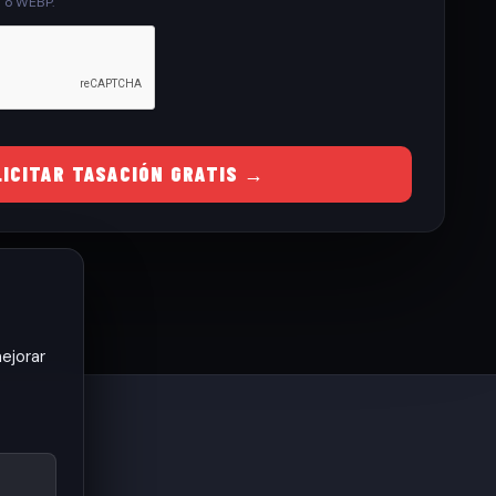
G o WEBP.
LICITAR TASACIÓN GRATIS →
ejorar